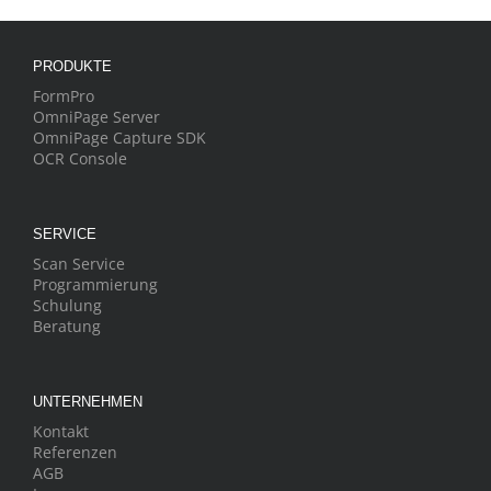
PRODUKTE
FormPro
OmniPage Server
OmniPage Capture SDK
OCR Console
SERVICE
Scan Service
Programmierung
Schulung
Beratung
UNTERNEHMEN
Kontakt
Referenzen
AGB