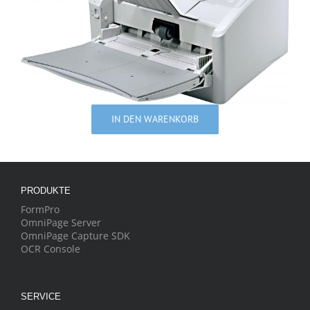
IN DEN WARENKORB
PRODUKTE
FormPro
OmniPage Server
OmniPage Capture SDK
OCR Console
SERVICE