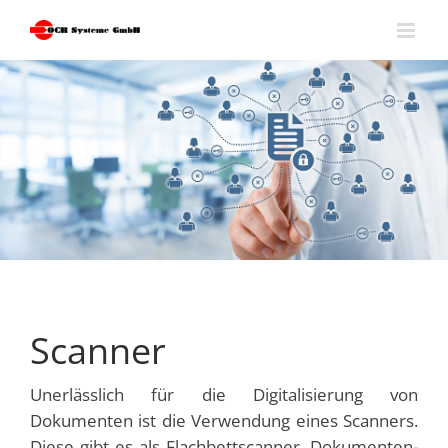
Skip
to
content
Scanner
Unerlässlich für die Digitalisierung von
Dokumenten ist die Verwendung eines Scanners.
Diese gibt es als Flach­bett­scanner, Dokumenten­