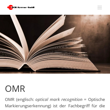
Skip
to
content
OMR
OMR (englisch:
optical mark recognition
= Optische
Markierungs­erkennung) ist der Fachbegriff für die