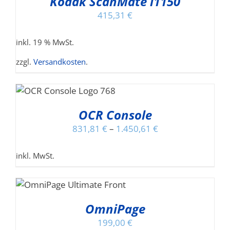
Kodak ScanMate i1150
EWÄHLT
415,31
€
ERDEN
inkl. 19 % MwSt.
zzgl.
Versandkosten
.
EN
OCR Console
831,81
€
–
1.450,61
€
inkl. MwSt.
OmniPage
199,00
€
TE