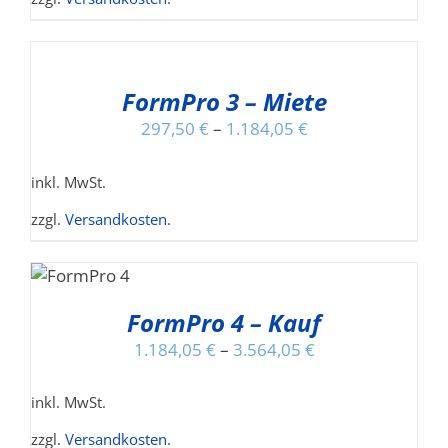
OPTIONEN
AUSFÜHRUNG
KÖNNEN
WÄHLEN
AUF
DIESES
/
DER
PRODUKT
FormPro 3 – Miete
DETAILS
PRODUKTSEITE
WEIST
GEWÄHLT
297,50
€
–
1.184,05
€
MEHRERE
WERDEN
VARIANTEN
inkl. MwSt.
AUF.
DIE
zzgl.
Versandkosten
.
OPTIONEN
HRUNG
KÖNNEN
EN
AUF
SES
DER
ODUKT
FormPro 4 – Kauf
LS
PRODUKTSEITE
ST
GEWÄHLT
1.184,05
€
–
3.564,05
€
HRERE
WERDEN
IANTEN
inkl. MwSt.
.
zzgl.
Versandkosten
.