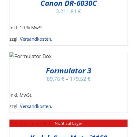
Canon DR-6030C
3.211,81
€
inkl. 19 % MwSt.
zzgl.
Versandkosten
.
G
ESES
RODUKT
Formulator 3
IST
EHRERE
89,76
€
–
179,52
€
RIANTEN
F.
inkl. MwSt.
E
PTIONEN
zzgl.
Versandkosten
.
ÖNNEN
UF
Nicht auf Lager
ER
ODUKTSEITE