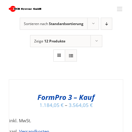
Skip
to
content
Sortieren nach
Standardsortierung
Zeige
12 Produkte
AUSFÜHRUNG
WÄHLEN
DIESES
/
PRODUKT
FormPro 3 – Kauf
DETAILS
WEIST
1.184,05
€
–
3.564,05
€
MEHRERE
VARIANTEN
inkl. MwSt.
AUF.
DIE
zzgl.
Versandkosten
.