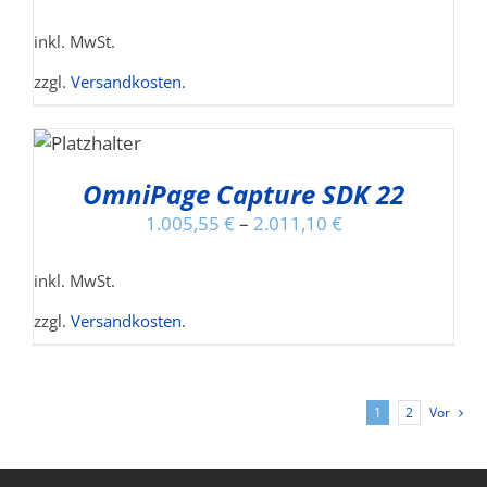
inkl. MwSt.
zzgl.
Versandkosten
.
HRUNG
EN
SES
ODUKT
OmniPage Capture SDK 22
LS
ST
1.005,55
€
–
2.011,10
€
HRERE
IANTEN
inkl. MwSt.
.
zzgl.
Versandkosten
.
TIONEN
NNEN
F
R
1
2
Vor
DUKTSEITE
WÄHLT
RDEN