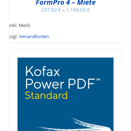
FormPro 4 – Miete
297,50
€
–
1.184,05
€
inkl. MwSt.
zzgl.
Versandkosten
.